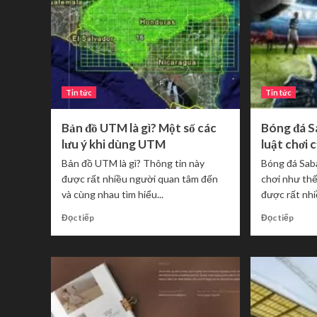
mềm
bóng
gì
đá
không?
là
gì
Tin tức
Tin tức
Bản đồ UTM là gì? Một số các
Bóng đá Sa
lưu ý khi dùng UTM
luật chơi 
Bản đồ UTM là gì? Thông tin này
Bóng đá Saba
được rất nhiều người quan tâm đến
chơi như thế
và cùng nhau tìm hiểu...
được rất nhiề
Read
Read
Đọc tiếp
Đọc tiếp
more
more
about
about
Bản
Bóng
đồ
đá
UTM
Saba
là
là
gì?
gì?