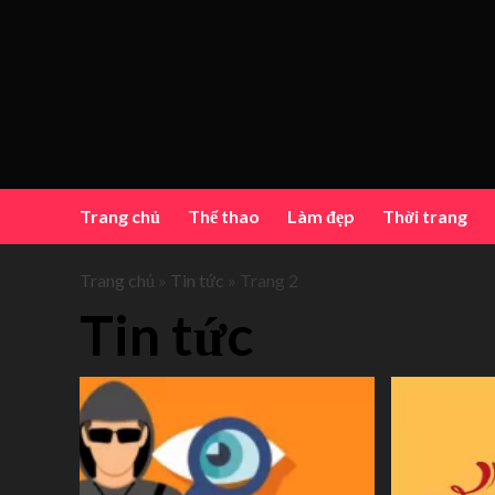
Skip
to
content
Trang chủ
Thể thao
Làm đẹp
Thời trang
Trang chủ
»
Tin tức
»
Trang 2
Tin tức