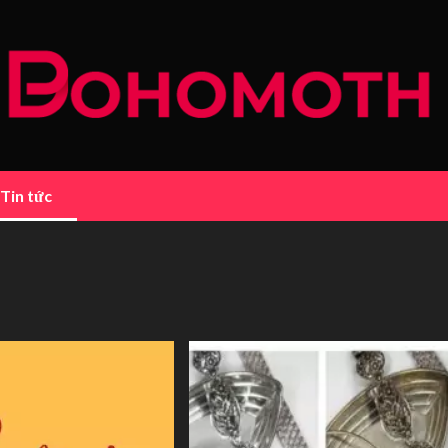
Tin tức