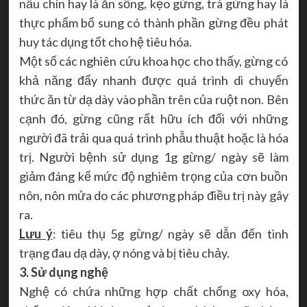
nấu chín hay là ăn sống, kẹo gừng, trà gừng hay là
thực phẩm bổ sung có thành phần gừng đều phát
huy tác dụng tốt cho hệ tiêu hóa.
Một số các nghiên cứu khoa học cho thấy, gừng có
khả năng đẩy nhanh được quá trình di chuyển
thức ăn từ dạ dày vào phần trên của ruột non. Bên
cạnh đó, gừng cũng rất hữu ích đối với những
người đã trải qua quá trình phẫu thuật hoặc là hóa
trị. Người bệnh sử dụng 1g gừng/ ngày sẽ làm
giảm đáng kể mức độ nghiêm trọng của cơn buồn
nôn, nôn mửa do các phương pháp điều trị này gây
ra.
Lưu ý
: tiêu thụ 5g gừng/ ngày sẽ dẫn đến tình
trạng đau dạ dày, ợ nóng và bị tiêu chảy.
3. Sử dụng nghệ
Nghệ có chứa những hợp chất chống oxy hóa,