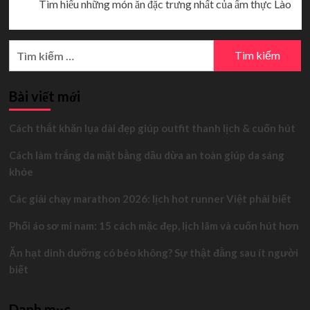
Tìm hiểu những món ăn đặc trưng nhất của ẩm thực Lào
Tìm
kiếm
cho:
Bài viết mới
Cách thắt khăn lụa dài đẹp giúp outfit thanh lịch & cuốn hút
Cách làm trắng da mặt bằng dầu dừa an toàn giúp da sáng
khỏe
Các giải chạy marathon 2026: lịch hot runner Việt phải biết
Phối áo sơ mi nam: 15 cách mặc đẹp, lịch lãm và cuốn hút hơn
Ăn hạt dinh dưỡng có béo không? Sự thật đằng sau ít người
biết
Danh mục