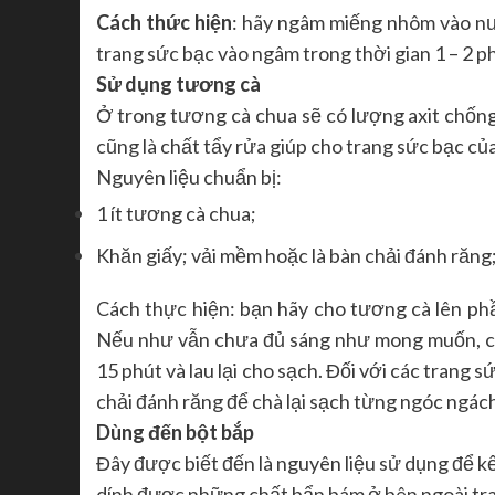
Cách thức hiện
: hãy ngâm miếng nhôm vào nư
trang sức bạc vào ngâm trong thời gian 1 – 2 phú
Sử dụng tương cà
Ở trong tương cà chua sẽ có lượng axit chống
cũng là chất tẩy rửa giúp cho trang sức bạc c
Nguyên liệu chuẩn bị:
1 ít tương cà chua;
Khăn giấy; vải mềm hoặc là bàn chải đánh răng
Cách thực hiện: bạn hãy cho tương cà lên phầ
Nếu như vẫn chưa đủ sáng như mong muốn, cá
15 phút và lau lại cho sạch. Đối với các trang 
chải đánh răng để chà lại sạch từng ngóc ngác
Dùng đến bột bắp
Đây được biết đến là nguyên liệu sử dụng để kết
dính được những chất bẩn bám ở bên ngoài tra