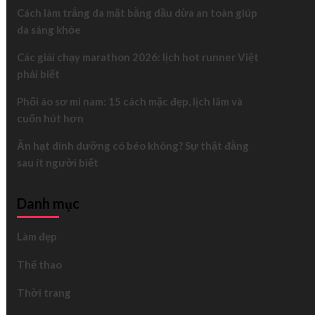
Cách làm trắng da mặt bằng dầu dừa an toàn giúp
da sáng khỏe
Các giải chạy marathon 2026: lịch hot runner Việt
phải biết
Phối áo sơ mi nam: 15 cách mặc đẹp, lịch lãm và
cuốn hút hơn
Ăn hạt dinh dưỡng có béo không? Sự thật đằng
sau ít người biết
Danh mục
Làm đẹp
Thể thao
Thời trang