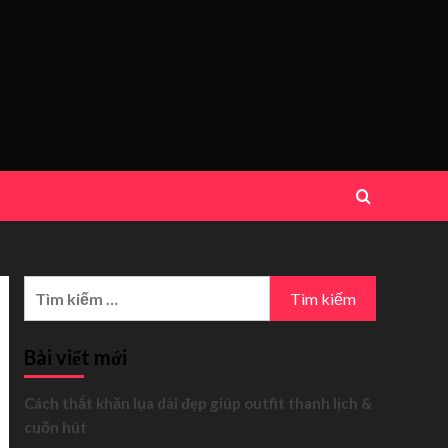
Tìm
kiếm
cho:
Bài viết mới
Cách thắt khăn lụa dài đẹp giúp outfit thanh lịch &
cuốn hút