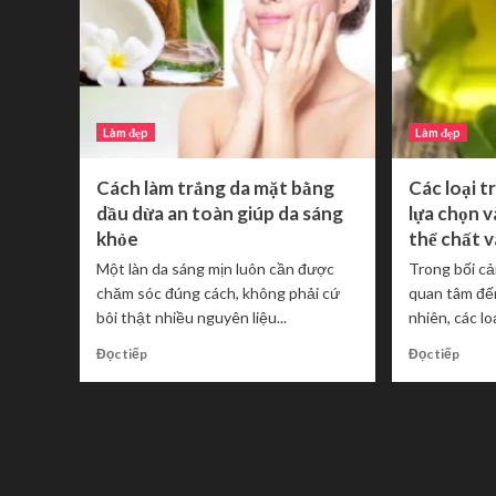
Làm đẹp
Làm đẹp
Cách làm trắng da mặt bằng
Các loại t
dầu dừa an toàn giúp da sáng
lựa chọn 
khỏe
thể chất v
Một làn da sáng mịn luôn cần được
Trong bối c
chăm sóc đúng cách, không phải cứ
quan tâm đế
bôi thật nhiều nguyên liệu...
nhiên, các loạ
Read
Read
Đọc tiếp
Đọc tiếp
more
more
about
about
Cách
Các
làm
loại
trắng
trà
da
tốt