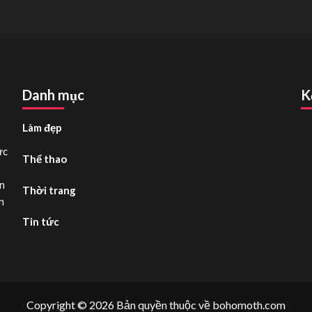
dụng
gì?
Khám
phá
vai
trò
đặc
Danh mục
K
biệt
của
nhóm
Làm đẹp
vitamin
thiết
ức
Thể thao
yếu
n
Thời trang
n
Tin tức
Copyright © 2026 Bản quyền thuộc về bohomoth.com