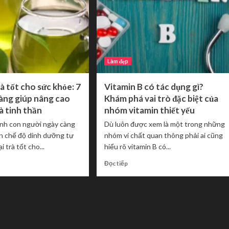
Làm đẹp
rà tốt cho sức khỏe: 7
Vitamin B có tác dụng gì?
vàng giúp nâng cao
Khám phá vai trò đặc biệt của
à tinh thần
nhóm vitamin thiết yếu
ảnh con người ngày càng
Dù luôn được xem là một trong những
n chế độ dinh dưỡng tự
nhóm vi chất quan thông phải ai cũng
i trà tốt cho...
hiểu rõ vitamin B có...
Read
Đọc tiếp
more
about
Vitamin
B
có
tác