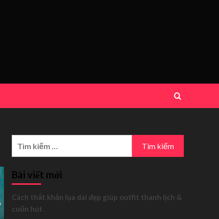
Tìm
kiếm
cho:
Bài viết mới
Cách thắt khăn lụa dài đẹp giúp outfit thanh lịch &
cuốn hút