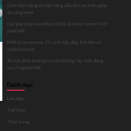
Cách làm trắng da mặt bằng dầu dừa an toàn giúp
da sáng khỏe
Các giải chạy marathon 2026: lịch hot runner Việt
phải biết
Phối áo sơ mi nam: 15 cách mặc đẹp, lịch lãm và
cuốn hút hơn
Ăn hạt dinh dưỡng có béo không? Sự thật đằng
sau ít người biết
Danh mục
Làm đẹp
Thể thao
Thời trang