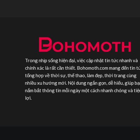
mặt
cho
bằng
sức
dầu
khỏe:
dừa
7
an
lựa
toàn
chọn
giúp
vàng
da
giúp
sáng
nâng
khỏe
cao
Trong nhịp sống hiện đại, việc cập nhật tin tức nhanh và
thể
chất
chính xác là rất cần thiết. Bohomoth.com mang đến tin t
và
tổng hợp về thời sự, thể thao, làm đẹp, thời trang cùng
tinh
nhiều xu hướng mới. Nội dung ngắn gọn, dễ hiểu, giúp bạ
thần
nắm bắt thông tin mỗi ngày một cách nhanh chóng và tiệ
lợi.