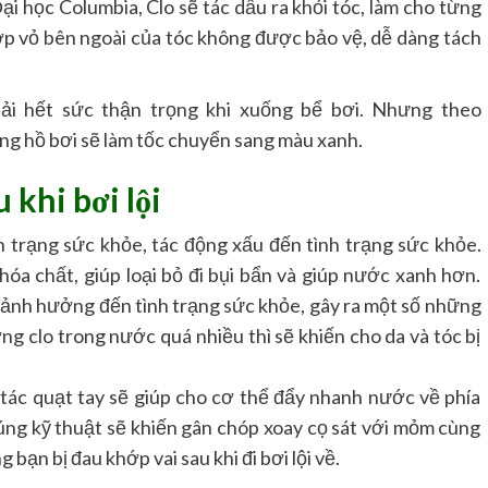
i học Columbia, Clo sẽ tác dầu ra khỏi tóc, làm cho từng
à lớp vỏ bên ngoài của tóc không được bảo vệ, dễ dàng tách
ải hết sức thận trọng khi xuống bể bơi. Nhưng theo
ong hồ bơi sẽ làm tốc chuyển sang màu xanh.
 khi bơi lội
h trạng sức khỏe, tác động xấu đến tình trạng sức khỏe.
a chất, giúp loại bỏ đi bụi bẩn và giúp nước xanh hơn.
ảnh hưởng đến tình trạng sức khỏe, gây ra một số những
g clo trong nước quá nhiều thì sẽ khiến cho da và tóc bị
tác quạt tay sẽ giúp cho cơ thể đẩy nhanh nước về phía
ng kỹ thuật sẽ khiến gân chóp xoay cọ sát với mỏm cùng
 bạn bị đau khớp vai sau khi đi bơi lội về.