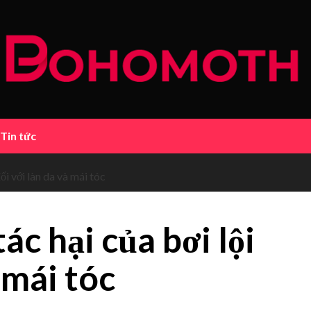
Tin tức
ối với làn da và mái tóc
ác hại của bơi lội
 mái tóc