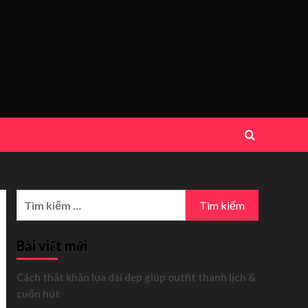
Tìm
kiếm
cho:
Bài viết mới
Cách thắt khăn lụa dài đẹp giúp outfit thanh lịch &
cuốn hút