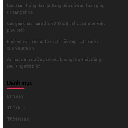
Cách làm trắng da mặt bằng dầu dừa an toàn giúp
da sáng khỏe
Các giải chạy marathon 2026: lịch hot runner Việt
phải biết
Phối áo sơ mi nam: 15 cách mặc đẹp, lịch lãm và
cuốn hút hơn
Ăn hạt dinh dưỡng có béo không? Sự thật đằng
sau ít người biết
Danh mục
Làm đẹp
Thể thao
Thời trang