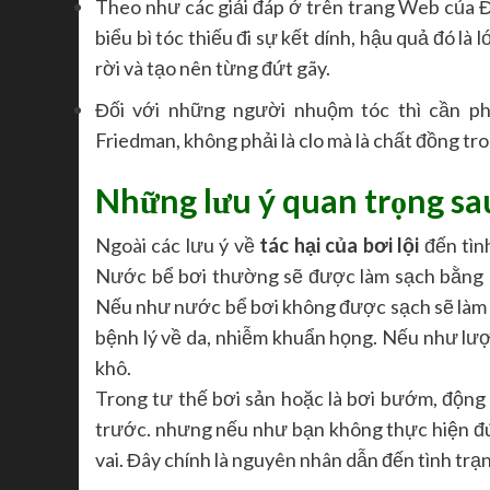
Theo như các giải đáp ở trên trang Web của Đạ
biểu bì tóc thiếu đi sự kết dính, hậu quả đó l
rời và tạo nên từng đứt gãy.
Đối với những người nhuộm tóc thì cần ph
Friedman, không phải là clo mà là chất đồng tr
Những lưu ý quan trọng sau
Ngoài các lưu ý về
tác hại của bơi lội
đến tìn
Nước bể bơi thường sẽ được làm sạch bằng hó
Nếu như nước bể bơi không được sạch sẽ làm 
bệnh lý về da, nhiễm khuẩn họng. Nếu như lượn
khô.
Trong tư thế bơi sản hoặc là bơi bướm, động 
trước. nhưng nếu như bạn không thực hiện đú
vai. Đây chính là nguyên nhân dẫn đến tình trạng