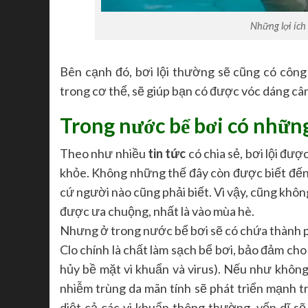
Những lợi ích 
Bên cạnh đó, bơi lội thường sẽ cũng có công
trong cơ thể, sẽ giúp bạn có được vóc dáng cân
Trong nước bể bơi có những
Theo như nhiều
tin tức
có chia sẻ, bơi lội đượ
khỏe. Không những thế đây còn được biết đến 
cứ người nào cũng phải biết. Vì vậy, cũng không 
được ưa chuộng, nhất là vào mùa hè.
Nhưng ở trong nước bể bơi sẽ có chứa thành 
Clo chính là chất làm sạch bể bơi, bảo đảm ch
hủy bề mặt vi khuẩn và virus). Nếu như khôn
nhiễm trùng da mãn tính sẽ phát triển mạnh t
diệt cả các vi khuẩn thông thường, vốn dĩ s