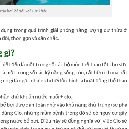
của bơi lội đối với sức khỏe
 dụng trong quá trình giải phóng năng lượng dư thừa ở
 đối, thon gọn và săn chắc.
 gì?
c biết đến là một trong số các bộ môn thể thao tốt cho sức
là một trong số các kỹ năng sống còn, rất hữu ích mà bất
có gì là ngạc nhiên khi bơi lội chính là hoạt động thể thao
phần khử khuẩn nước muối + clo.
o bể bơi được an toàn nhờ vào khả năng khử trùng (sẽ phá
g dùng Clo, những mầm bệnh trong đó sẽ có nguy cơ gây
rong nước bể bơi. Điều này sẽ đồng nghĩa với việc Clo sẽ
ẽ gây nên tình trạng mụn trứng cá đối với người thường