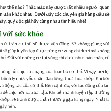
da như thế nào? Thắc mắc này được rất nhiều người quan
ễn đàn khác nhau. Dưới đây các chuyên gia hàng đầu sẽ
này, quý độc giả hãy cùng nhau tìm hiểu nhé!
i với sức khỏe
ớp ở trên cơ thể sẽ được vận động. Sẽ không giống với
ội sẽ giúp luyện tập được từng cơ vùng chi dưới mà không
thể. Đối với những cơ tại vùng chi dưới như: bàn chân, cổ
không hề chịu sức nặng của toàn bộ cơ thể. Vì vậy, bơi lội
bệnh lý như: yếu chân, đau lưng, thoái hóa khớp. Khi bơi
à động tác của cơ thể. Bên cạnh đó, với tác động của làn
 dễ chịu hơn sau bài tập. Khi tiến hành luyện tập thường
 khớp, sẽ tránh được chấn thương gặp hàng ngày. Nhất là
gây nên.