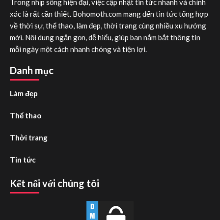
Trong nhịp sống hiện đại, việc cập nhật tin tức nhanh và chính
xác là rất cần thiết. Bohomoth.com mang đến tin tức tổng hợp
về thời sự, thể thao, làm đẹp, thời trang cùng nhiều xu hướng
mới. Nội dung ngắn gọn, dễ hiểu, giúp bạn nắm bắt thông tin
mỗi ngày một cách nhanh chóng và tiện lợi.
Danh mục
Làm đẹp
Thể thao
Thời trang
Tin tức
Kết nối với chúng tôi