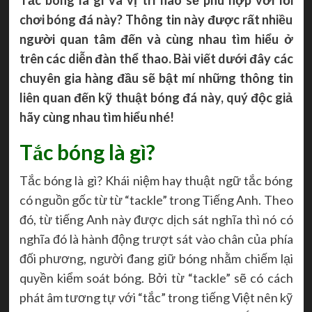
chơi bóng đá này? Thông tin này được rất nhiều
người quan tâm đến và cùng nhau tìm hiểu ở
trên các diễn đàn thể thao. Bài viết dưới đây các
chuyên gia hàng đầu sẽ bật mí những thông tin
liên quan đến kỹ thuật bóng đá này, quý độc giả
hãy cùng nhau tìm hiểu nhé!
Tắc bóng là gì?
Tắc bóng là gì? Khái niệm hay thuật ngữ tắc bóng
có nguồn gốc từ từ “tackle” trong Tiếng Anh. Theo
đó, từ tiếng Anh này được dịch sát nghĩa thì nó có
nghĩa đó là hành động trượt sát vào chân của phía
đối phương, người đang giữ bóng nhằm chiếm lại
quyền kiểm soát bóng. Bởi từ “tackle” sẽ có cách
phát âm tương tự với “tắc” trong tiếng Việt nên kỹ