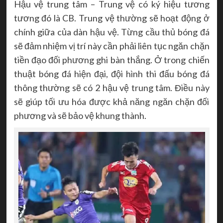
Hậu vệ trung tâm – Trung vệ có ký hiệu tương
tương đó là CB. Trung vệ thường sẽ hoạt động ở
chính giữa của dàn hậu vệ. Từng cầu thủ bóng đá
sẽ đảm nhiệm vị trí này cần phải liên tục ngăn chặn
tiền đạo đối phương ghi bàn thắng. Ở trong chiến
thuật bóng đá hiện đại, đội hình thi đấu bóng đá
thông thường sẽ có 2 hậu vệ trung tâm. Điều này
sẽ giúp tối ưu hóa được khả năng ngăn chặn đối
phương và sẽ bảo vệ khung thành.