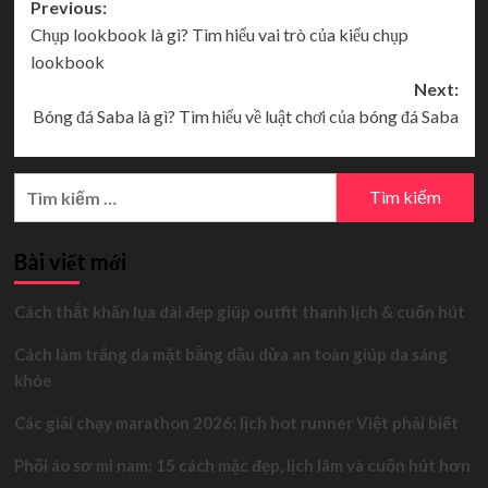
Post
Previous:
Chụp lookbook là gì? Tìm hiểu vai trò của kiểu chụp
navigation
lookbook
Next:
Bóng đá Saba là gì? Tìm hiểu về luật chơi của bóng đá Saba
Tìm
kiếm
cho:
Bài viết mới
Cách thắt khăn lụa dài đẹp giúp outfit thanh lịch & cuốn hút
Cách làm trắng da mặt bằng dầu dừa an toàn giúp da sáng
khỏe
Các giải chạy marathon 2026: lịch hot runner Việt phải biết
Phối áo sơ mi nam: 15 cách mặc đẹp, lịch lãm và cuốn hút hơn