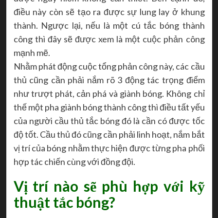
điều này còn sẽ tạo ra được sự lung lay ở khung
thành. Ngược lại, nếu là một cú tắc bóng thành
công thì đây sẽ được xem là một cuộc phản công
mạnh mẽ.
Nhằm phát động cuộc tổng phản công này, các cầu
thủ cũng cần phải nắm rõ 3 động tác trọng điểm
như trượt phát, cản phá và giành bóng. Không chỉ
thế một pha giành bóng thành công thì điều tất yếu
của người cầu thủ tắc bóng đó là cần có được tốc
độ tốt. Cầu thủ đó cũng cần phải linh hoạt, nắm bắt
vị trí của bóng nhằm thực hiện được từng pha phối
hợp tác chiến cùng với đồng đội.
Vị trí nào sẽ phù hợp với kỹ
thuật tắc bóng?